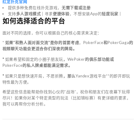
红龙扑克官网
提供多种免费在线扑克游戏，
无需下载或注册
支持
多人游戏模式
| 寻求
便捷体验
，不想安装App的
轻度玩家
|
如何选择适合的平台
面对不同的选择，你可以根据自己的核心需求来决定：
*
如果“和熟人面对面交流”是你的首要考虑
，PokerFace
和
PokerGaga
的
视频聊天功能会更适合你们深夜的牌局。
*
如果希望和固定的小圈子朋友玩
，
WePoker
的俱乐部功能或
PokerFace
的私人牌桌都能满足需求。
*
如果只是想快速开局，不愿折腾
，那么
Yandex游戏平台**的即开即玩
特性最为方便。
希望这些信息能帮助你找到心仪的“战场”，祝你和朋友们在夜幕下玩得
尽兴！如果你对某个特定类型的玩法（比如锦标赛）有更详细的要求，
我可以再帮你分析分析。