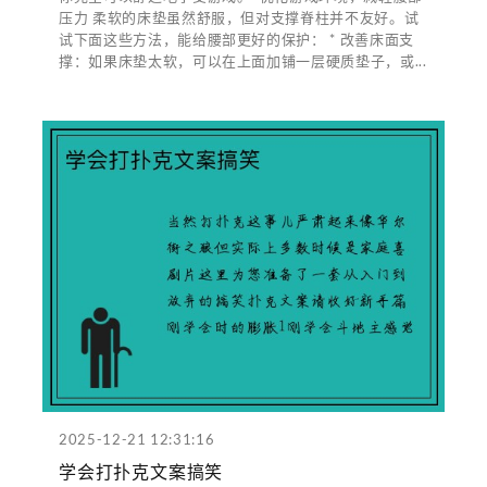
压力 柔软的床垫虽然舒服，但对支撑脊柱并不友好。试
试下面这些方法，能给腰部更好的保护： * 改善床面支
撑：如果床垫太软，可以在上面加铺一层硬质垫子，或...
2025-12-21 12:31:16
学会打扑克文案搞笑