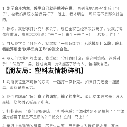
1.
刚学会斗地主，感觉自己就是赌神在世。
直到我把“顺子”出成了“对
子”，被我妈用晾衣架追着打了一晚上，我才明白，周润发不是那么好当
的。
2. 教练，我想学打扑克！学会了，现在全家已经不跟我玩了，说我打牌
像在做法，嘴里念念有词：“来个三！来个三来个三！……哎呀，炸！”
3. 自从我学会了打扑克，就掌握了一项超能力：
无论摸到什么牌，脸上
都能浮现出“朕手里有王炸”的迷之自信。
4. 朋友们说我打牌太菜，我反驳：“你们懂什么？我这叫策略，迷惑对
手！” 然后下一局，我成功用一对3迷惑了所有人，包括我自己。
【朋友局：塑料友情粉碎机】
1. 判断友谊坚不可摧的方法：
一起打一次扑克。
如果打完还能一起撸
串，那就是真兄弟。
2. 我们的牌局宗旨：
赢了的请客，输了的生气。
最后结果通常是：没人
赢钱，烧烤摊老板赢了所有。
3. 打扑克前：“我们是好朋友。” 打扑克后：“你刚才是不是藏牌了？”“你
连对都要不起是不是演的？”“绝交！立刻！马上！”
4. 世界上最遥远的距离，不是生与死，而是我以为我们是农民一家亲，