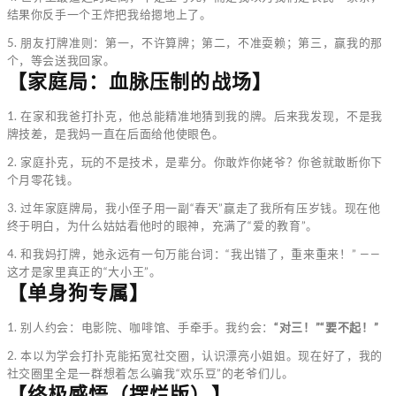
结果你反手一个王炸把我给摁地上了。
5. 朋友打牌准则：第一，不许算牌；第二，不准耍赖；第三，赢我的那
个，等会送我回家。
【家庭局：血脉压制的战场】
1. 在家和我爸打扑克，他总能精准地猜到我的牌。后来我发现，不是我
牌技差，是我妈一直在后面给他使眼色。
2. 家庭扑克，玩的不是技术，是辈分。你敢炸你姥爷？你爸就敢断你下
个月零花钱。
3. 过年家庭牌局，我小侄子用一副“春天”赢走了我所有压岁钱。现在他
终于明白，为什么姑姑看他时的眼神，充满了“爱的教育”。
4. 和我妈打牌，她永远有一句万能台词：“我出错了，重来重来！” ——
这才是家里真正的“大小王”。
【单身狗专属】
1. 别人约会：电影院、咖啡馆、手牵手。我约会：
“对三！”“要不起！”
2. 本以为学会打扑克能拓宽社交圈，认识漂亮小姐姐。现在好了，我的
社交圈里全是一群想着怎么骗我“欢乐豆”的老爷们儿。
【终极感悟（摆烂版）】