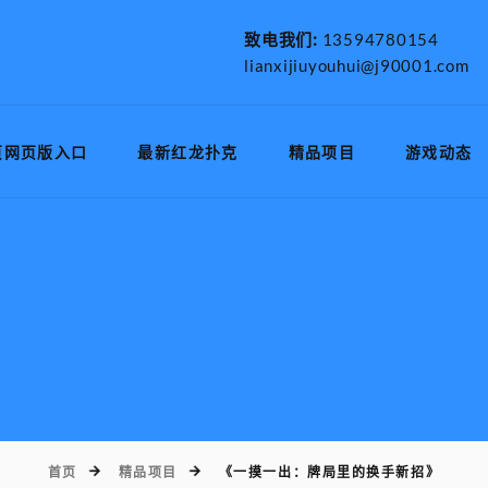
致电我们:
13594780154
lianxijiuyouhui@j90001.com
页网页版入口
最新红龙扑克
精品项目
游戏动态
首页
精品项目
《一摸一出：牌局里的换手新招》