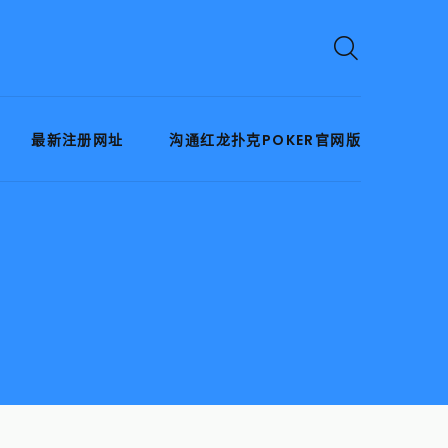
最新注册网址
沟通红龙扑克POKER官网版