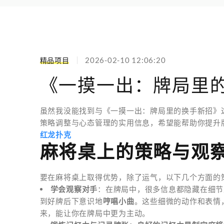
精品项目
2026-02-10 12:06:20
《一摸一出：牌局里
虽然我没能找到与《一摸一出：牌局里的换手新招》
策略调整与心态管理的实用信息，希望能帮助你提升
红龙扑克
麻将桌上的策略与观
要在麻将桌上取得优势，除了运气，以下几个方面的
学会观察对手
：在牌局中，很多信息都隐藏在细节
到好牌后下意识地
哼唱小曲
。这些细微的动作和表情
来，能让你在牌局中更为主动。