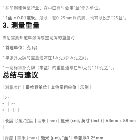
* 在印刷和包装行业，在中国有时会用“丝”作为单位。
*
1丝 = 0.01毫米
。所以一张0.25mm厚的牌，也可以说是“25丝”。
3. 测量重量
当您需要知道单张牌或整副牌的重量时：
*
首选单位：克 (g)
* 单张扑克牌的重量通常在1.5克到2.5克之间。
* 一副标准扑克牌（带盒）的重量通常在90克到110克之间。
总结与建议
| 测量项目 |
最推荐单位
|
其他常用单位
|
示例
|
| :--
| :--
| : | : |
|
长度
长度/宽度
|
毫米 (mm)
| 厘米 (cm), 英寸 (inch) | 63mm x 88mm
|
|
厚度
|
毫米 (mm)
| 微米 (μm), “丝” | 单张厚0.25mm |