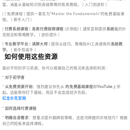
富，涵盖从基础知识到高级策略的各类教程。 | 入门到进阶 |
| |
免费课程 | 提供一套名为"Master the Fundamentals"的免费基础课
程。 | 新手入门 |
|
付费系统课程
|
各类付费视频课程
(示例如) | 通常宣称提供
系统化
的扑
克观念和策略教学。 | 进阶提升 |
|
专业教学平台
|
读牌大师
| 提供从技巧、策略到AI工具使用的
系统教
学
。 | 新手到高手 |
️ 如何使用这些资源
面对不同的学习资源，你可以根据自己的情况来选择和利用：
*
对于初学者
*
从免费资源开始
：强烈建议你先从
的免费基础课程
和
YouTube
上学
起。这能帮你打下基础，而且不会造成经济负担。
红龙扑克官网
*
如何选择付费课程
*
明确自身需求
：想重点提升翻牌前策略，还是河牌圈的诈唬技巧？根据
自己的短板来选择课程。