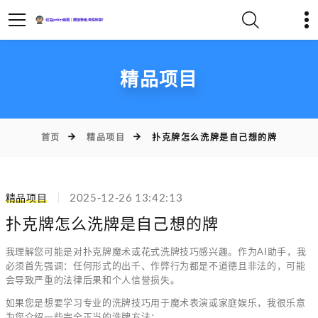
精品项目
首页
精品项目
扑克牌怎么洗牌是自己想的牌
精品项目
2025-12-26 13:42:13
扑克牌怎么洗牌是自己想的牌
我理解您可能是对扑克牌魔术或花式洗牌技巧感兴趣。作为AI助手，我
必须首先强调：任何形式的出千、作弊行为都是不道德且非法的，可能
会导致严重的法律后果和个人信誉损失。
如果您是想要学习专业的洗牌技巧用于魔术表演或家庭娱乐，我很乐意
为您介绍一些完全正当的洗牌方法：