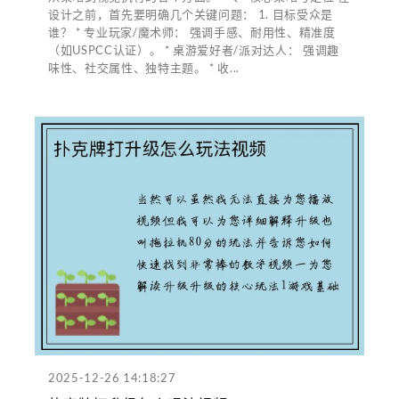
设计之前，首先要明确几个关键问题： 1. 目标受众是
谁？ * 专业玩家/魔术师： 强调手感、耐用性、精准度
（如USPCC认证）。 * 桌游爱好者/派对达人： 强调趣
味性、社交属性、独特主题。 * 收...
2025-12-26 14:18:27