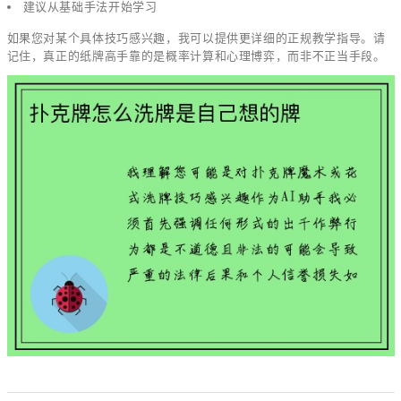
建议从基础手法开始学习
如果您对某个具体技巧感兴趣，我可以提供更详细的正规教学指导。请
记住，真正的纸牌高手靠的是概率计算和心理博弈，而非不正当手段。