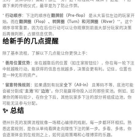
袭下来的传统仪式，最早是为了防止作弊。
*
行动顺序
：下注的顺序在
翻牌前（Pre-flop）
是从大盲位左边的玩家开
始。而在
翻牌圈（Flop）、转牌圈（Turn）和河牌圈（River）
**。这个
顺序非常重要，因为在后位行动可以让你观察到前面大部分玩家的决策
后再做判断，占据信息优势。
给新手的几点提醒
除了基本流程，了解以下几点能让你更快上手：
*
善用位置优势
：坐在越靠后的位置（如庄家按钮位），你在每一轮下注
中就越晚行动，能获得的信息也就越多，决策会更有利。记住，位置也
是一种无形的资产。
*
留意特殊规则
：如果遇到有玩家
全下（All-in）
且筹码不等，底池可能
会被分割成“
主池
”和“
边池
”。你只能赢得你投入过的那些奖池。例如，如
果你的筹码较少，在你全下后，其他玩家多下注的部分将组成边池，你
可能无法参与分配。
✨ 总结
德州扑克的发牌流程就像一场精心编排的戏剧，每一步都环环相扣。熟
悉这套规则，是你从单纯看牌走向理性下注的第一步。多看、多练，你
会逐渐体会到在规则之上，如何运用策略和心理博弈的乐趣。