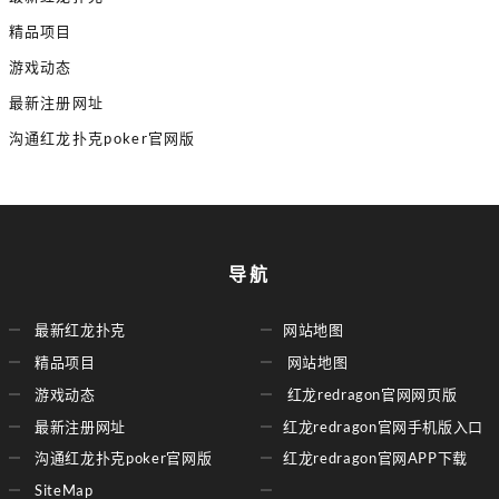
精品项目
游戏动态
最新注册网址
沟通红龙扑克poker官网版
导航
最新红龙扑克
网站地图
精品项目
网站地图
游戏动态
红龙redragon官网网页版
最新注册网址
红龙redragon官网手机版入口
沟通红龙扑克poker官网版
红龙redragon官网APP下载
SiteMap