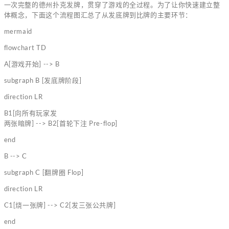
一次完整的德州扑克发牌，贯穿了游戏的全过程。为了让你快速建立整
体概念，下面这个流程图汇总了从发底牌到比牌的主要环节：
mermaid
flowchart TD
A[游戏开始] --> B
subgraph B [发底牌阶段]
direction LR
B1[向所有玩家发
两张暗牌] --> B2[首轮下注 Pre-flop]
end
B --> C
subgraph C [翻牌圈 Flop]
direction LR
C1[烧一张牌] --> C2[发三张公共牌]
end