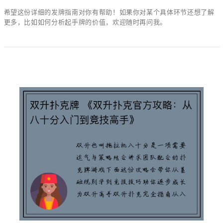
希望这份详细的发牌指南对你有帮助！如果你对某个具体环节还想了解
更多，比如如何分析起手牌的价值，欢迎随时再问我。