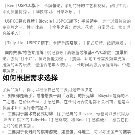
| | Bee |
USPCC旗下
：卡牌
偏硬
，采用特殊的工艺和材料，耐用性高，
印刷质量优秀 。 | 牌技练习、日常娱乐 。 |
|
USPCC经典品牌
|
Bicycle
|
USPCC旗下
：手感
适中
，是全球最普及的
专业牌之一，性价比高 。 |
全能之选
：魔术、花式、日常游戏，尤其适
合新手入门 。 |
| | Tally-Ho |
USPCC旗下
：卡牌手感
略软
。 | 花式切牌、纸牌游戏 。 |
|
国内赛事/特色专用牌
| 桃记赢等 |
高级蓝芯纸基+PVC涂层
：
加厚加
硬
，强调"打不烂"，抗弯折能力强 。 | 掼蛋、斗地主等需要频繁洗牌、
甩牌的国内玩法，也适合老年人使用 。 | 长时间高强度家庭牌局、中老
年牌友 。 |
如何根据需求选择
了解品牌后，你可以根据自己的主要用途来做决定：
如果你是新手，或者想要一副「万能」的扑克牌
：
Bicycle
是你的不
二之选。它价格合理，手感经典，在任何场合使用都不会出错，也是众
多魔术师和爱好者的起点 。
主要用于魔术或花式切牌
：除了经典的 Bicycle，你也可以尝试同为
USPCC 旗下的
Tally-Ho
（手感略软）和
Bee
（手感偏硬），感受它们
之间的细微差别 。
主要用于长时间的棋牌游戏，如掼蛋、斗地主
：可以考虑国产的
赛事