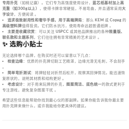
专用扑克
（如桃记赢）。它们专为高强度使用设计，
蓝芯纸基材加上高
克重（如300g以上）
，使得卡牌非常硬挺，不易弯曲，并且通常采用
大
字设计
，方便阅读 。
追求极致耐用性和奢华手感，用于高端牌局
：那么
KEM
或
Copag
的
高级塑料牌
值得投资。它们防水抗污，使用寿命远超普通纸牌 。
主要是收藏欣赏
：可以关注
USPCC
或其他品牌推出的各种
限量版、
联名款和主题系列
，它们往往拥有非常精美的艺术设计 。
✨ 选购小贴士
无论选择哪个品牌，在购买时还可以留意以下几点：
检查边缘
：优质的扑克牌切割工艺精湛，边缘光滑无毛刺，不会刮手
。
简单弯折测试
：将牌轻轻对折然后松开，观察其回弹情况。能迅速恢
复原状的，说明其材质和结构更好 。
考虑设计
：对于用来玩牌的扑克，
图案简洁、底色统一
的款式更利于
专注游戏，避免复杂图案干扰 。
希望这些信息能帮助你找到最心仪的那副牌。如果你能告诉我你最主要
用扑克牌来做什么，或许我能给你更具体的建议。