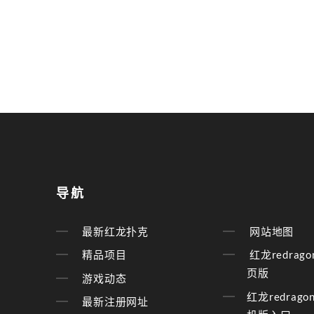
导航
最新红龙扑克
网站地图
精品项目
红龙redrag
页版
游戏动态
红龙redrag
最新注册网址