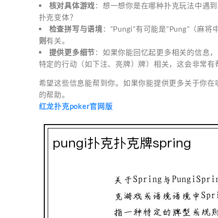
核对具体游戏
：想一想你是在哪种扑克玩法中遇到
扑克变体？
检查拼写与语境
：“Pungi”有可能是“Pung”
则
有关。
提供更多细节
：如果你能回忆起更多相关的信息，
特定的行动（如下注、亮牌）牌）相关，这会非常有
希望这些信息能帮到你。如果你能提供更多关于你在
的帮助。
红龙扑克poker官网版