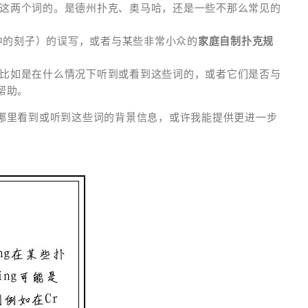
这两个词的。是德州扑克、奥马哈，还是一些不那么常见的
（麻将中的刻子）的误写，或者与某些非常小众的
家庭自制扑克规
比如是在什么情况下听到或看到这些词的，或者它们是否与
帮助。
哪里看到或听到这些词的背景信息，或许我能提供更进一步