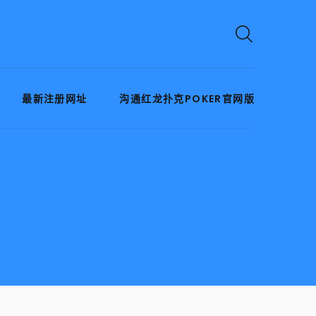
最新注册网址
沟通红龙扑克POKER官网版