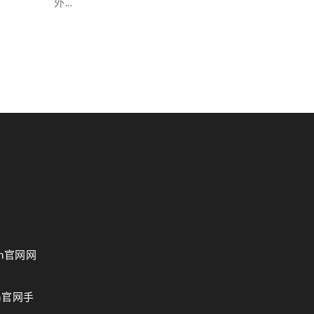
外...
on官网网
on官网手