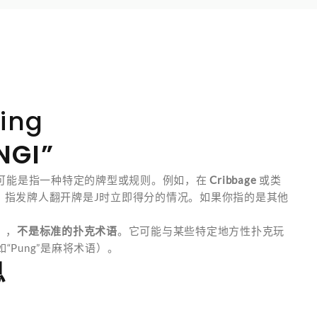
ing
NGI”
g”可能是指一种特定的牌型或规则。例如，在
Cribbage
或类
ls）指发牌人翻开牌是J时立即得分的情况。如果你指的是其他
），
不是标准的扑克术语
。它可能与某些特定地方性扑克玩
Pung”是麻将术语）。
息