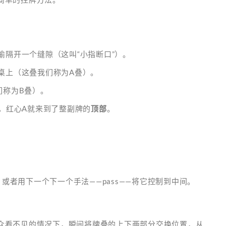
偷隔开一个缝隙（这叫“小指断口”）。
在桌上（这叠我们称为A叠）。
们称为B叠）。
样，红心A就来到了整副牌的
顶部
。
或者用下一个下一个手法——pass——将它控制到中间。
众看不见的情况下，瞬间将牌叠的上下两部分交换位置，从