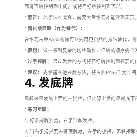
而将顶牌控制到中间，或将目标牌控制到顶部。
*
警告：
此手法难度高，需要大量练习才能做到无形
*
简化版思路（作为替代）：
在练习古典PASS的你可以先用更自然的方法替代，
*
假切：
做一系列复杂的切牌动作，但牌的顺序完全
*
过手控牌：
通过发牌的方式将目标牌控制到想要的
*
建议：
先掌握其他控牌方法，将古典PASS作为长
4. 发底牌
看起来是发最上面的一张牌，但实际上发的是最底下
*
练习步骤：
1. 标准持牌姿势，右手准备发牌。
2. 当右手拇指要去推顶牌时，
左手的小指、无名指和