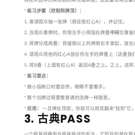
*
练习步骤（控制到牌顶）：
1. 邀请观众抽一张牌（假设是红心A），并记住。
2. 当观众看牌时，你用左手小拇指在牌叠
中间
位置偷
3. 将牌分成两叠：将缝隙以上的牌用右手拿起，放
4. 请观众将他的红心A放在你左手的牌叠上（这叠我
5. 将B叠（上面有红心A）盖回A叠之上。之上。这
*
练习要点：
* 做小指断口时要自然，眼睛不要看手。
* 整个切牌过程要像普通的洗牌一样随意。
*
应用：
一旦牌在顶部，你就可以用双翻来“找到”它，
3. 古典PASS
一个极其经典但也极具挑战的手法。它的目的是在观