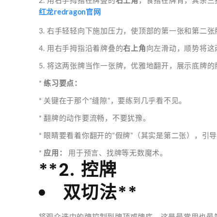
2. 用右手拇指在牌叠的
右上角
，食指在牌背，其余三
红龙redragon官网
3. 右手轻轻向下施加压力，使顶部的第一张和第二张
4. 用右手拇指沿着牌叠的
右上角
向左滑动，顺势将这
5. 将这两张牌当作一张牌，优雅地翻开，展示底牌的
*
练习要点：
* 关键在于那个“缝隙”，要练到几乎看不见。
* 翻牌的动作要流畅，不要犹豫。
* 眼睛要看着你翻开的“假牌”（其实是第二张），引
*
应用：
用于预言、找牌等无数魔术。
**2. 控牌
双切法**
将观众选中的牌控制到牌顶或牌底。这是最常用也最