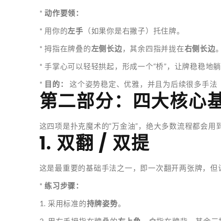
*
动作要领：
* 用你的
左手
（如果你是右撇子）托住牌。
* 拇指在牌叠的
左侧长边
，其余四指并拢在
右侧长边
* 手掌心可以轻轻拱起，形成一个“桥”，让牌稳稳地
*
目的：
这个姿势稳定、优雅，并且为后续很多手法
第二部分：四大核心
这四项是扑克魔术的“万金油”，绝大多数流程都会用
1. 双翻 / 双提
这是最重要的基础手法之一，即一次翻开两张牌，但
*
练习步骤：
1. 采用标准的
持牌姿势
。