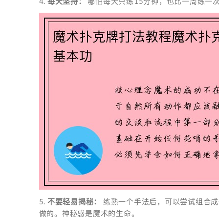
4.
每天坚持：
哪怕每天只练15分钟，也比一周练一
5.
不要轻易揭秘：
练熟一个手法后，可以尝试组合成
做的。神秘感是魔术的生命。