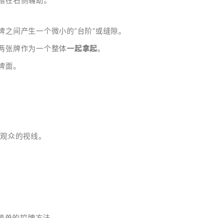
指在右侧辅助。
牌之间产生一个微小的“台阶”或缝隙。
两张牌作为一个整体
一起拿起
。
牌面。
导观众的视线。
简单的控牌方法。