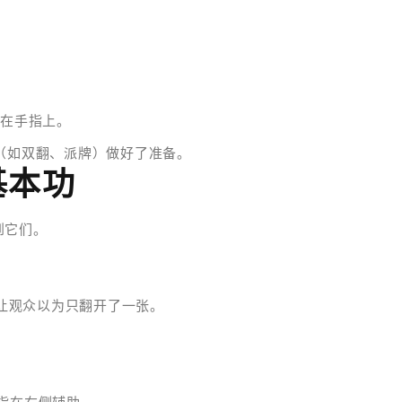
。
躺在手指上。
（如双翻、派牌）做好了准备。
基本功
到它们。
让观众以为只翻开了一张。