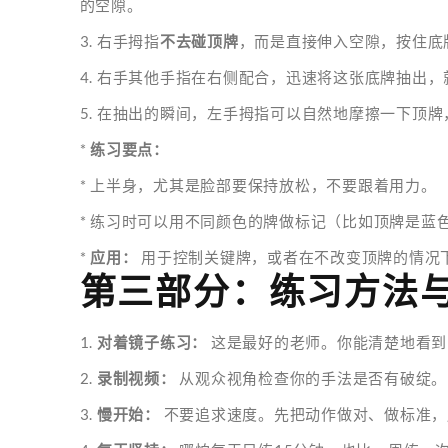
的空隙。
3. 右手拇指
不去碰顶牌
，而是直接伸入空隙，按住底
4. 右手其他手指在右侧配合，迅速将这张底牌抽出
5. 在抽出的瞬间，左手拇指可以自然地摩擦一下顶牌
*
练习要点：
* 上半身，尤其是脸部要保持放松，不要跟着用力。
* 练习时可以用不同颜色的牌做标记（比如顶牌是蓝
*
应用：
用于控制关键牌，或者在不改变顶牌的情况
第三部分：练习方法
1.
对着镜子练习：
这是最好的老师。你能清楚地看到
2.
录制视频：
从观众视角检查你的手法是否有破绽。
3.
慢开始：
不要追求速度。先把动作做对、做标准，