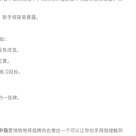
。新手很容易暴露。
例如：
没有改变。
位置。
期练习目标。
的一张牌。
中指
要悄悄地将底牌向右推出一个可以让你右手拇指接触到