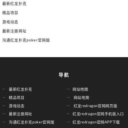
最新红龙扑克
精品项目
游戏动态
最新注册网址
沟通红龙扑克poker官网版
导航
最新红龙扑克
网站地图
精品项目
网站地图
游戏动态
红龙redragon官网网页版
最新注册网址
红龙redragon官网手机版入口
沟通红龙扑克poker官网版
红龙redragon官网APP下载