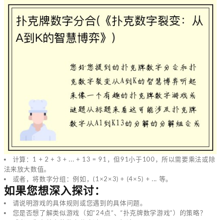
计算：1 + 2 + 3 + ... + 13 = 91，但91小于100，所以需要乘法或除
法来放大数值。
或者，将数字分组：例如，(1×2×3) + (4×5) + ... 等。
如果您想深入探讨：
请说明游戏的具体规则或您遇到的具体问题。
您是否想了解类似游戏（如“24点”、“扑克牌数学游戏”）的策略？