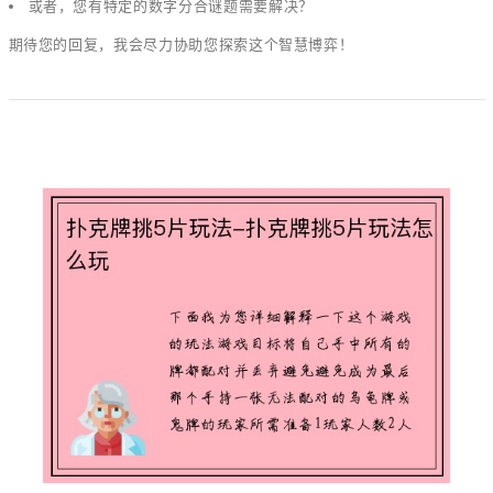
或者，您有特定的数字分合谜题需要解决？
期待您的回复，我会尽力协助您探索这个智慧博弈！