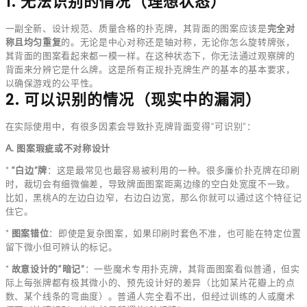
1. 无法识别的情况（理想状态）
一副全新、设计规范、质量合格的扑克牌，其背面的图案应该是
完全对
称且均匀重复
的。无论是中心对称还是轴对称，无论你怎么旋转牌张，
其背面的图案看起来都一模一样。在这种状态下，你无法通过观察牌的
背面来分辨它是什么牌。这是所有正规扑克牌生产的基本的基本要求，
以确保游戏的公平性。
2. 可以识别的情况（现实中的漏洞）
在实际使用中，有很多因素会导致扑克牌背面变得“可识别”：
A. 图案瑕疵或不对称设计
*
“白边”牌
：这是最常见也最容易被利用的一种。很多廉价扑克牌在印刷
时，裁切会有细微偏差，导致牌面图案距离边缘的空白处宽度不一致。
比如，黑桃A的左边白边窄，右边白边宽，那么你就可以通过这个特征记
住它。
*
图案错位
：即使是复杂图案，如果印刷时套色不准，也可能在特定位置
留下微小但可辨认的标记。
*
故意设计的“暗记”
：一些魔术专用扑克牌，其背面图案看似普通，但实
际上每张牌都有极其微小的、预先设计好的差异（比如某片花瓣上的点
数、某个线条的弯曲度）。普通人完全看不出，但经过训练的人或魔术