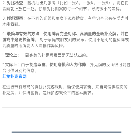
2.
对比检查
：随机抽出几张牌（比如一张A，一张K，一张5），将它们
背面朝上放在一起，仔细对比图案的每一个细节，寻找微小的差异。
3.
倾斜观察
：在不同的光线和角度下观察牌背，有些记号只有在反光时
才能看到。
4.
最简单有效的方法
：
使用牌背完全对称、高质量的全新扑克牌，并在
游戏中途更换新牌。
对于家庭或朋友间的娱乐，使用不透明的塑料牌或
高质量的纸牌能大大降低作弊风险。
*
理论上
：一副完美的扑克牌反面是无法认出的。
*
实际上
：由于
制造瑕疵、使用磨损和人为作弊
，扑克牌的反面很可能包
含可供识别的信息。
红龙扑克官网
在进行带有筹码的真钱扑克游戏时，确保使用崭新、来自可信供应商的
扑克牌，并保持警惕，是维护游戏公平的基本要求。