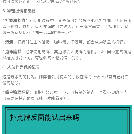
师可以快速识别。这也就是所谓的“暗记牌”。
B. 物理损伤和磨损
*
折痕和划痕
：在使用过程中，某些牌可能会被不小心折到角、或在背面
留下划痕。例如，有人发牌时用力过大，在王牌背面留下了指甲印，这
张王牌就从此有了独一无二的“身份证”。
*
污渍
：打牌时沾上的油渍、咖啡渍、汗渍等，都会成为明显的标记。
*
边缘磨损
：经常使用的牌，其边缘会因洗牌而磨损，但不同位置的牌磨
损程度可能不同，有经验的人也能借此判断。
C. 人为作弊做的记号
这是最恶劣的情况。作弊者会用特殊的手段在牌背上做上只有自己能看
懂的记号。
*
简单物理标记
：用指甲轻轻抠一下，用特制的笔点一个看不见的小点
（需要在特定角度光线下才能看到）。